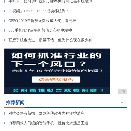
手机卡，如何进行优化，哪些内容可以毫不犹豫地
▎
「视频」Ubuntu Touch成功移植到P
▎
OPPO 2019年斩获无数权威大奖，看完技
▎
360手机N7 Pro评测 颜值走心的中端神
▎
联想手机也火过，质量不错，但为什么现在很少有
▎
广告
推荐新闻
＋
对抗炎热有新招，舒尔美薄款弹力袜守护清凉
▎
力荐四款入门级的智能手机，性价比永远是王道
▎