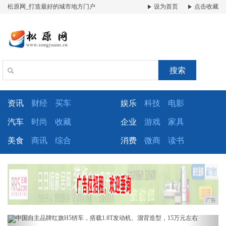
松原网_打造最好的城市地方门户
设为首页
点击收藏
搜索
资讯
财经
买车
娱乐
科技
电影
汽车
时尚
收藏
企业
游戏
家具
美食
商讯
综合
消费
微商
读书
广告
Previous
Next