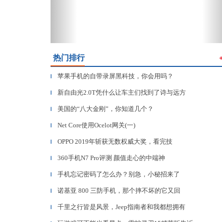
热门排行
苹果手机的自带录屏黑科技，你会用吗？
▎
新自由光2.0T凭什么让车主们找到了诗与远方
▎
美国的“八大金刚”，你知道几个？
▎
Net Core使用Ocelot网关(一)
▎
OPPO 2019年斩获无数权威大奖，看完技
▎
360手机N7 Pro评测 颜值走心的中端神
▎
手机忘记密码了怎么办？别急，小秘招来了
▎
诺基亚 800 三防手机，那个摔不坏的它又回
▎
千里之行皆是风景，Jeep指南者和我都想拥有
▎