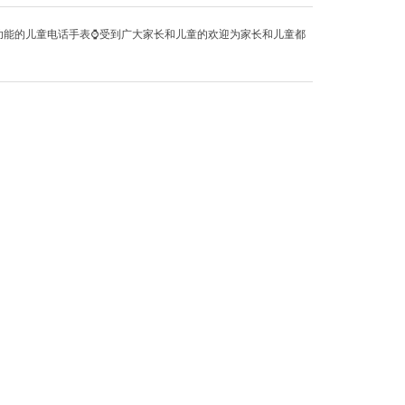
能的儿童电话手表⌚️受到广大家长和儿童的欢迎为家长和儿童都