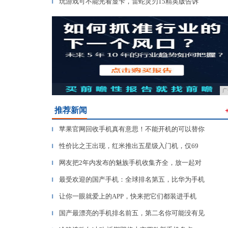
玩游戏可不能光看显卡，雷蛇灵刃15精英版告诉
▎
广
推荐新闻
苹果官网回收手机真有意思！不能开机的可以替你
▎
性价比之王出现，红米推出五星级⼊⻔机，仅69
▎
网友把2年内发布的魅族手机收集齐全，放一起对
▎
最受欢迎的国产手机：全球排名第五，比华为手机
▎
让你一眼就爱上的APP，快来把它们都装进手机
▎
国产最漂亮的手机排名前五，第二名你可能没有见
▎