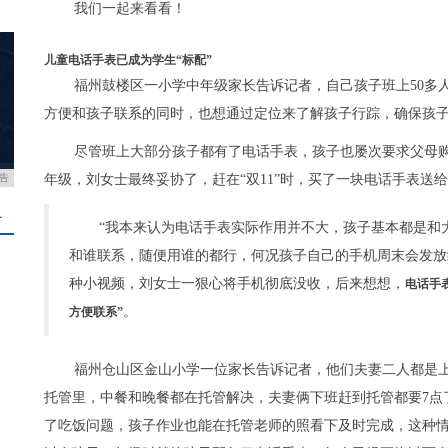
我们一起来看看！
儿童电话手表已成为学生“标配”
福州鼓楼区一小学中年级家长告诉记者，自己孩子班上50多
方便和孩子联系的同时，也想通过定位来了解孩子行踪，确保孩
尽管班上大部分孩子都有了电话手表，孩子也屡次要求父母
告
年级，刘女士最终妥协了，赶在“双11”时，买了一块电话手表送
＋
“我本来认为电话手表实际作用并不大，孩子基本都是和
和谁联系，随便用谁的都行，何况孩子自己的手机周末会发放
种小视频，刘女士一狠心将手机彻底没收，后来想想，
电话手
。
方便联系”
福州仓山区金山小学一位家长告诉记者，他们夫妻二人都是
托管里，中餐和晚餐都在托管解决，夫妻俩下班赶到托管都要7点
了吃饭问题，孩子作业也能在托管老师的照看下及时完成，这种