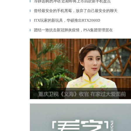
冷静选购勿冲动 近期即将上市四款新手机盘点
▎
曾经最安全的手机黑莓，放弃了自己最安全的聊天
▎
ITX玩家的新玩具，华硕推出RTX2060D
▎
团结一致抗击新冠肺炎疫情，PSA集团管理层在
▎