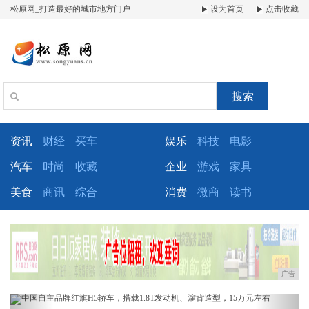
松原网_打造最好的城市地方门户
设为首页
点击收藏
搜索
资讯
财经
买车
娱乐
科技
电影
汽车
时尚
收藏
企业
游戏
家具
美食
商讯
综合
消费
微商
读书
广告
Previous
Next