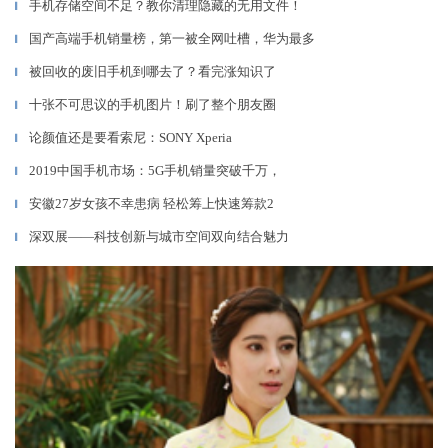
手机存储空间不足？教你清理隐藏的无用文件！
▎
国产高端手机销量榜，第一被全网吐槽，华为最多
▎
被回收的废旧手机到哪去了？看完涨知识了
▎
十张不可思议的手机图片！刷了整个朋友圈
▎
论颜值还是要看索尼：SONY Xperia
▎
2019中国手机市场：5G手机销量突破千万，
▎
安徽27岁女孩不幸患病 轻松筹上快速筹款2
▎
深双展——科技创新与城市空间双向结合魅力
▎