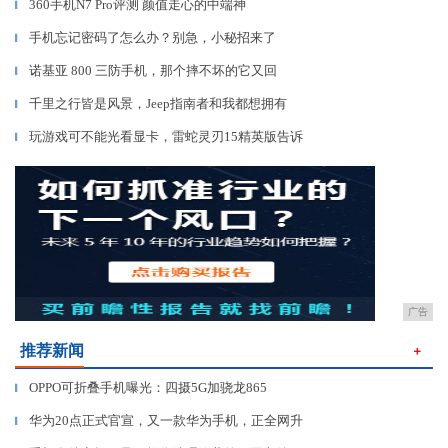
360手机N7 Pro评测 颜值走心的中端神
▎
手机忘记密码了怎么办？别急，小秘招来了
▎
诺基亚 800 三防手机，那个摔不坏的它又回
▎
千里之行皆是风景，Jeep指南者和我都想拥有
▎
玩游戏可不能光看显卡，雷蛇灵刃15精英版告诉
▎
广告
推荐新闻
＋
OPPO可折叠手机曝光：四摄5G加骁龙865
▎
华为20点正式官宣，又一款华为手机，正全网升
▎