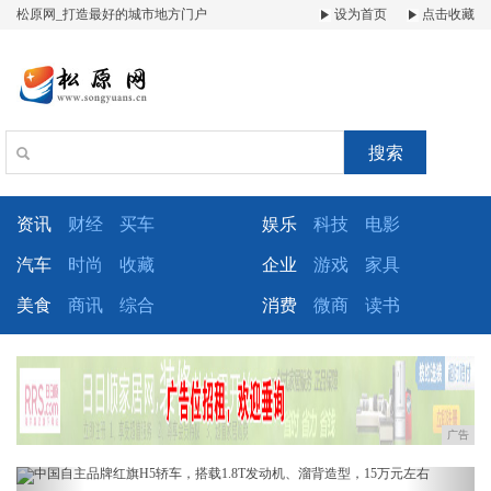
松原网_打造最好的城市地方门户
设为首页
点击收藏
搜索
资讯
财经
买车
娱乐
科技
电影
汽车
时尚
收藏
企业
游戏
家具
美食
商讯
综合
消费
微商
读书
广告
Previous
Next