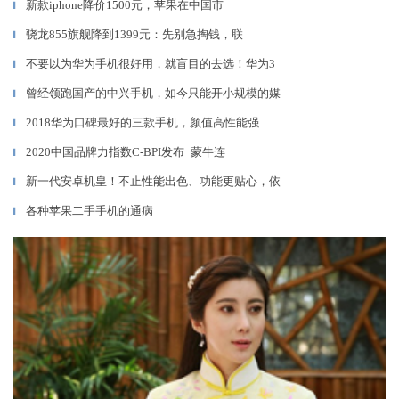
新款iphone降价1500元，苹果在中国市
▎
骁龙855旗舰降到1399元：先别急掏钱，联
▎
不要以为华为手机很好用，就盲目的去选！华为3
▎
曾经领跑国产的中兴手机，如今只能开小规模的媒
▎
2018华为口碑最好的三款手机，颜值高性能强
▎
2020中国品牌力指数C-BPI发布 蒙牛连
▎
新一代安卓机皇！不止性能出色、功能更贴心，依
▎
各种苹果二手手机的通病
▎