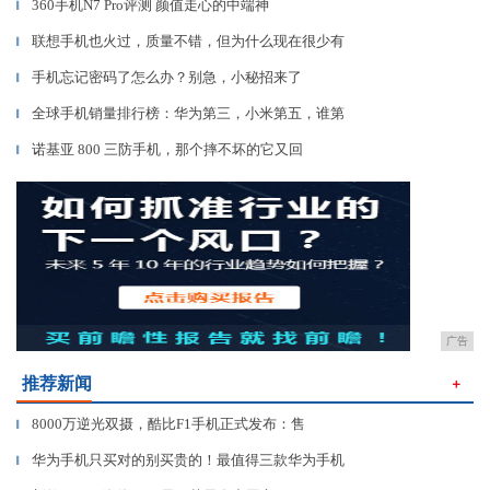
360手机N7 Pro评测 颜值走心的中端神
▎
联想手机也火过，质量不错，但为什么现在很少有
▎
手机忘记密码了怎么办？别急，小秘招来了
▎
全球手机销量排行榜：华为第三，小米第五，谁第
▎
诺基亚 800 三防手机，那个摔不坏的它又回
▎
广告
推荐新闻
＋
8000万逆光双摄，酷比F1手机正式发布：售
▎
华为手机只买对的别买贵的！最值得三款华为手机
▎