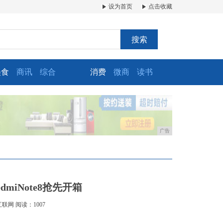
设为首页
点击收藏
搜索
美食
商讯
综合
消费
微商
读书
广告
dmiNote8抢先开箱
互联网
阅读：1007