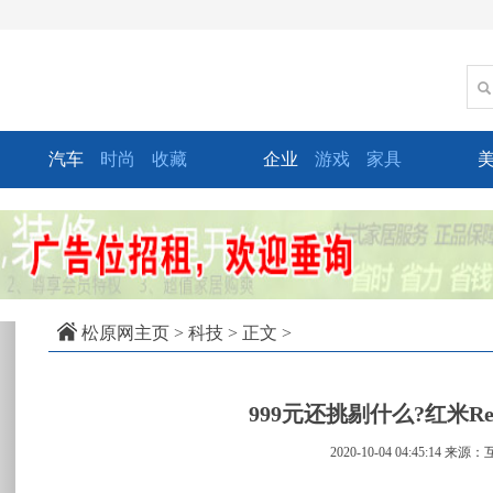
汽车
时尚
收藏
企业
游戏
家具
xt
松原网主页
>
科技
> 正文 >
999元还挑剔什么?红米Re
2020-10-04 04:45:14
来源：