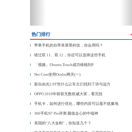
热门排行
苹果手机的自带录屏黑科技，你会用吗？
▎
错过双 11、双 12，你还可以选择这些手机
▎
「视频」Ubuntu Touch成功移植到P
▎
Net Core使用Ocelot网关(一)
▎
新自由光2.0T凭什么让车主们找到了诗与远方
▎
OPPO 2019年斩获无数权威大奖，看完技
▎
手机卡，如何进行优化，哪些内容可以毫不犹豫地
▎
360手机N7 Pro评测 颜值走心的中端神
▎
美国的“八大金刚”，你知道几个？
▎