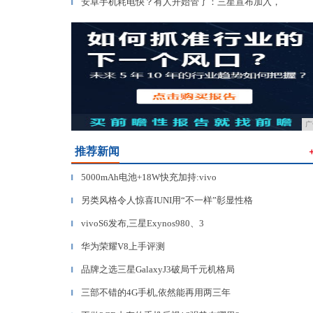
安卓手机耗电快？有人开始管了：三星宣布加入，
▎
广
推荐新闻
5000mAh电池+18W快充加持:vivo
▎
另类风格令人惊喜IUNI用“不一样”彰显性格
▎
vivoS6发布,三星Exynos980、3
▎
华为荣耀V8上手评测
▎
品牌之选三星GalaxyJ3破局千元机格局
▎
三部不错的4G手机,依然能再用两三年
▎