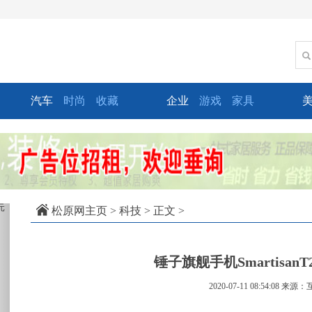
汽车
时尚
收藏
企业
游戏
家具
xt
松原网主页
>
科技
> 正文 >
锤子旗舰手机SmartisanT
2020-07-11 08:54:08
来源：