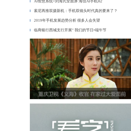
AI智慧系统+刘海式全面屏 海信AI手机H2
▎
索尼再推双摄新机：手机双镜头时代真的要来了？
▎
2019年手机发展趋势分析 很多人会失望
▎
临商银行西城支行开展“ 我们的节日•端午节
▎