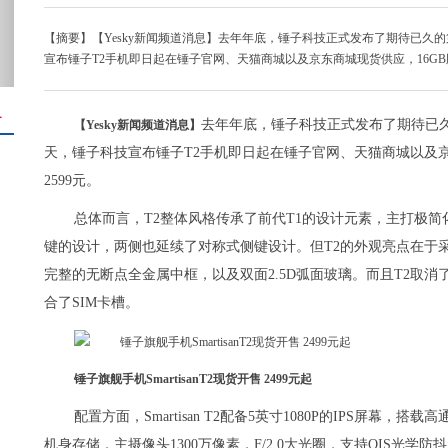
【摘要】【Yesky新闻频道消息】去年年底，锤子科技正式发布了期待已久的第二
宣布锤子T2手机即日起在锤子官网、天猫商城以及京东商城现货供应，16GB版售价
＋
去年年底，锤子科技正式发布了期待已久的第
【Yesky新闻频道消息】
天，锤子科技宣布锤子T2手机即日起在锤子官网、天猫商城以及京东商
2599元。
总体而言，T2整体风格传承了前代T1的设计元素，主打极简化路线
键的设计，两侧也延续了对称式侧键设计。但T2的外观亮点在于
完整的无断点全金属中框，以及双面2.5D弧面玻璃。而且T2取
合了SIM卡槽。
锤子旗舰手机SmartisanT2现货开售 2499元起
配置方面，Smartisan T2配备5英寸1080P的IPS屏幕，搭载
机身存储，主摄像头1300万像素，F/2.0大光圈，支持OIS光学防抖