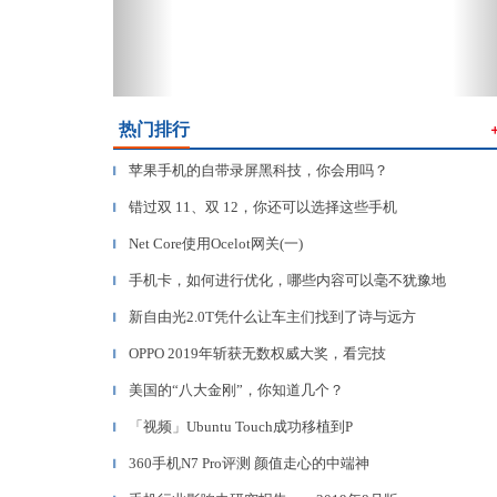
热门排行
苹果手机的自带录屏黑科技，你会用吗？
▎
错过双 11、双 12，你还可以选择这些手机
▎
Net Core使用Ocelot网关(一)
▎
手机卡，如何进行优化，哪些内容可以毫不犹豫地
▎
新自由光2.0T凭什么让车主们找到了诗与远方
▎
OPPO 2019年斩获无数权威大奖，看完技
▎
美国的“八大金刚”，你知道几个？
▎
「视频」Ubuntu Touch成功移植到P
▎
360手机N7 Pro评测 颜值走心的中端神
▎