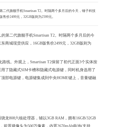
代旗舰手机Smartisan T2。时隔两个多月后的今天，锤子科技
2499元，32GB版则为2599元。
二代旗舰手机Smartisan T2。时隔两个多月后的今
城现货供应，16GB版售价2499元，32GB版则为
。外观上，Smartisan T2保留了初代正面3个实体按
采用了隐藏式SIM卡槽和隐藏式电源键，同时机身选用了
消了顶部电源键，电源键集成到中央HOME键上，音量键融
高通骁龙808六核处理器，辅以3GB RAM，拥有16GB/32GB
，前置摄像头为500万像素，内置2670mAh电池(支持