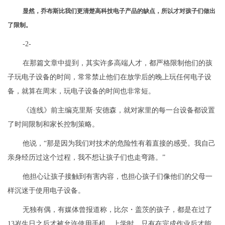
显然，乔布斯比我们更清楚高科技电子产品的缺点，所以才对孩子们做出
了限制。
-2-
在那篇文章中提到，其实许多高端人才，都严格限制他们的孩
子玩电子设备的时间，常常禁止他们在放学后的晚上玩任何电子设
备，就算在周末，玩电子设备的时间也非常短。
《连线》前主编克里斯·安德森，就对家里的每一台设备都设置
了时间限制和家长控制策略。
他说，“那是因为我们对技术的危险性有着直接的感受。我自己
亲身经历过这个过程，我不想让孩子们也走弯路。”
他担心让孩子接触到有害内容，也担心孩子们像他们的父母一
样沉迷于使用电子设备。
无独有偶，有媒体曾报道称，比尔・盖茨的孩子，都是在过了
13岁生日之后才被允许使用手机，上学时，只有在完成作业后才能