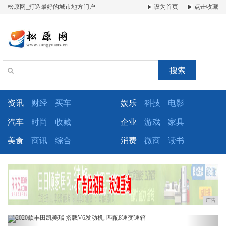
松原网_打造最好的城市地方门户
设为首页
点击收藏
搜索
资讯
财经
买车
娱乐
科技
电影
汽车
时尚
收藏
企业
游戏
家具
美食
商讯
综合
消费
微商
读书
广告
Previous
Next