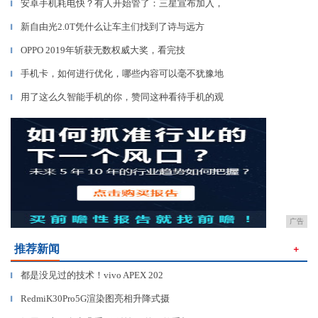
安卓手机耗电快？有人开始管了：三星宣布加入，
▎
新自由光2.0T凭什么让车主们找到了诗与远方
▎
OPPO 2019年斩获无数权威大奖，看完技
▎
手机卡，如何进行优化，哪些内容可以毫不犹豫地
▎
用了这么久智能手机的你，赞同这种看待手机的观
▎
广告
推荐新闻
＋
都是没见过的技术！vivo APEX 202
▎
RedmiK30Pro5G渲染图亮相升降式摄
▎