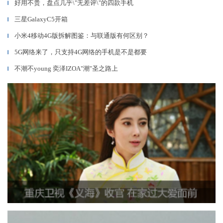
好用不贵，盘点几乎\"无差评\"的四款手机
▎
三星GalaxyC5开箱
▎
小米4移动4G版拆解图鉴：与联通版有何区别？
▎
5G网络来了，只支持4G网络的手机是不是都要
▎
不潮不young 奕泽IZOA"潮"圣之路上
▎