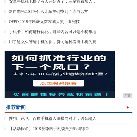
安卓手机耗电快？有人开始管了：三星宣布加入，
▎
新自由光2.0T凭什么让车主们找到了诗与远方
▎
OPPO 2019年斩获无数权威大奖，看完技
▎
手机卡，如何进行优化，哪些内容可以毫不犹豫地
▎
用了这么久智能手机的你，赞同这种看待手机的观
▎
广告
推荐新闻
＋
搜狗、讯飞、百度手机输入法横向对比，语音输入
▎
【活动报名】2019爱微图手机镜头摄影训练营
▎