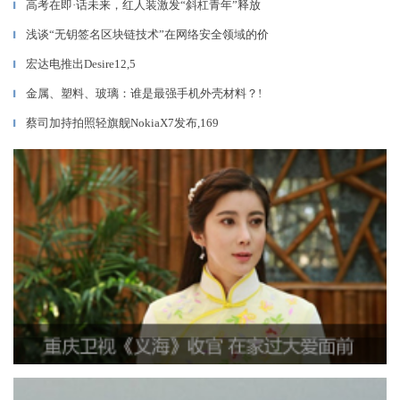
高考在即·话未来，红人装激发“斜杠青年”释放
▎
浅谈“无钥签名区块链技术”在网络安全领域的价
▎
宏达电推出Desire12,5
▎
金属、塑料、玻璃：谁是最强手机外壳材料？!
▎
蔡司加持拍照轻旗舰NokiaX7发布,169
▎