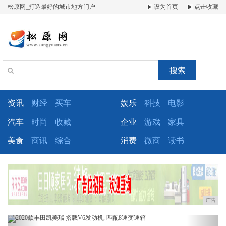
松原网_打造最好的城市地方门户
设为首页
点击收藏
搜索
资讯
财经
买车
娱乐
科技
电影
汽车
时尚
收藏
企业
游戏
家具
美食
商讯
综合
消费
微商
读书
广告
Previous
Next