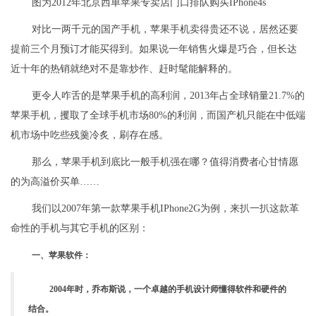
图为2012年北京西单苹果专卖店门口排队购买IPhone4s
对比一两千元的国产手机，苹果手机卖得贵还不说，居然还要
提前三个月预订才能买得到。如果说一年销售火爆是巧合，但长达
近十年的热销就绝对不是靠炒作、赶时髦能解释的。
更令人咋舌的是苹果手机的高利润，2013年占全球销量21.7%的
苹果手机，攫取了全球手机市场80%的利润，而国产机只能在中低端
机市场中吃些残羹冷炙，刷存在感。
那么，苹果手机到底比一般手机强在哪？值得消费者心甘情愿
的为高溢价买单……
我们以2007年第一款苹果手机IPhone2G为例，来扒一扒这款革
命性的手机与其它手机的区别：
一、苹果软件：
2004年时，乔布斯说，一个卓越的手机设计师懂得软件和硬件的
结合。