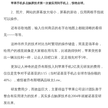
苹果手机多点触屏技术第一次被应用到手机上，惊艳全球。
2、照片、网站的屏幕放大缩小，屏幕的滚动，仅用两根手指就
可以操作。
还有谷歌地图，输入任何商店的名字在地图上都能清晰的看得
见~~~~等等。
这种吊炸天的技术对比当时繁琐的操作键盘，简直是场革命，
给用户的感觉就像是大家都在用马车，比谁跑得快时，苹果突然拿
出一辆法拉利一样，让众人目瞪口呆，足足领先对手5年。
更加让人神奇的是乔布斯投入到苹果手机2亿美元研发的费用，
仅仅是竞争对手诺基亚的1/15（当时诺基亚手机占全球市场份额的
40%），难怪被乔布斯嘲讽品味太Low。
研发费用少，而效益巨大，主要得益于苹果公司设计团队善于
整合有应用潜力的技术，其实多点触屏技术在2004年就被诺基亚研
发出来。