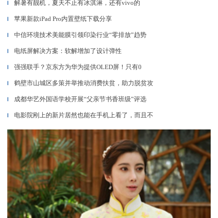
解暑有靓机，夏天不止有冰淇淋，还有vivo的
▎
苹果新款iPad Pro内置壁纸下载分享
▎
中信环境技术美能膜引领印染行业“零排放”趋势
▎
电纸屏解决方案：软解增加了设计弹性
▎
强强联手？京东方为华为提供OLED屏！只有0
▎
鹤壁市山城区多策并举推动消费扶贫，助力脱贫攻
▎
成都华艺外国语学校开展“父亲节书香班级”评选
▎
电影院刚上的新片居然也能在手机上看了，而且不
▎