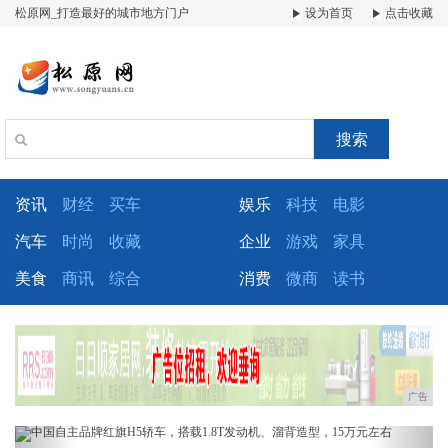
松原网_打造最好的城市地方门户
设为首页
点击收藏
搜索
资讯
财经
买车
娱乐
科技
电影
汽车
时尚
收藏
企业
游戏
家具
美食
商讯
综合
消费
微商
读书
广告
Previous
Next