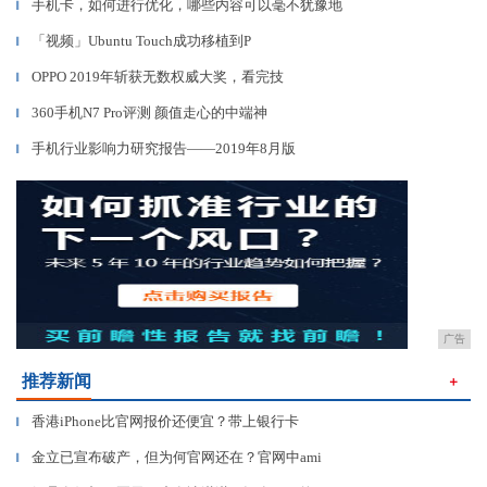
手机卡，如何进行优化，哪些内容可以毫不犹豫地
▎
「视频」Ubuntu Touch成功移植到P
▎
OPPO 2019年斩获无数权威大奖，看完技
▎
360手机N7 Pro评测 颜值走心的中端神
▎
手机行业影响力研究报告——2019年8月版
▎
广告
推荐新闻
＋
香港iPhone比官网报价还便宜？带上银行卡
▎
金立已宣布破产，但为何官网还在？官网中ami
▎