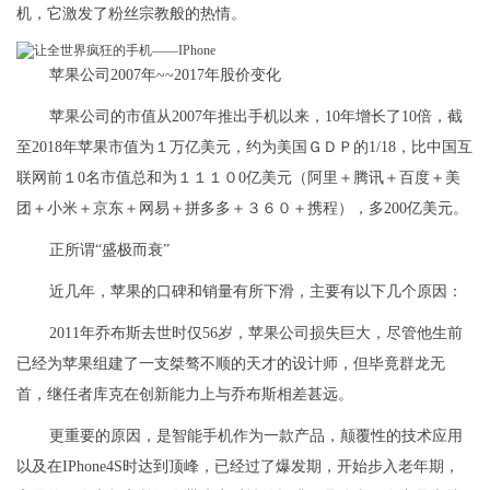
机，它激发了粉丝宗教般的热情。
苹果公司2007年~~2017年股价变化
苹果公司的市值从2007年推出手机以来，10年增长了10倍，截
至2018年苹果市值为１万亿美元，约为美国ＧＤＰ的1/18，比中国互
联网前１0名市值总和为１１１０0亿美元（阿里＋腾讯＋百度＋美
团＋小米＋京东＋网易＋拼多多＋３６０＋携程），多200亿美元。
正所谓“盛极而衰”
近几年，苹果的口碑和销量有所下滑，主要有以下几个原因：
2011年乔布斯去世时仅56岁，苹果公司损失巨大，尽管他生前
已经为苹果组建了一支桀骜不顺的天才的设计师，但毕竟群龙无
首，继任者库克在创新能力上与乔布斯相差甚远。
更重要的原因，是智能手机作为一款产品，颠覆性的技术应用
以及在IPhone4S时达到顶峰，已经过了爆发期，开始步入老年期，