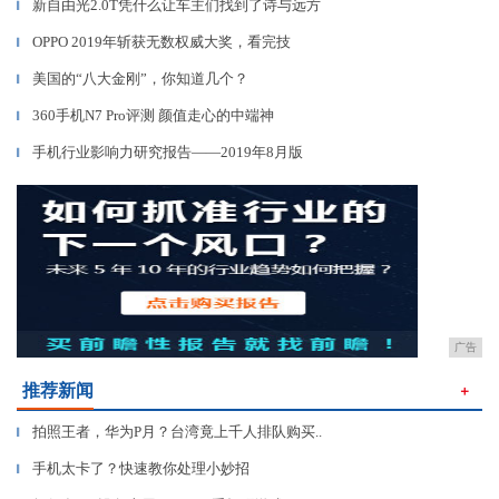
新自由光2.0T凭什么让车主们找到了诗与远方
▎
OPPO 2019年斩获无数权威大奖，看完技
▎
美国的“八大金刚”，你知道几个？
▎
360手机N7 Pro评测 颜值走心的中端神
▎
手机行业影响力研究报告——2019年8月版
▎
广告
推荐新闻
＋
拍照王者，华为P月？台湾竟上千人排队购买..
▎
手机太卡了？快速教你处理小妙招
▎