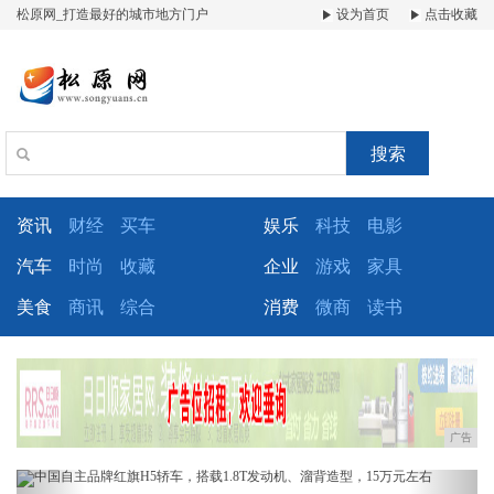
松原网_打造最好的城市地方门户
设为首页
点击收藏
搜索
资讯
财经
买车
娱乐
科技
电影
汽车
时尚
收藏
企业
游戏
家具
美食
商讯
综合
消费
微商
读书
广告
Previous
Next