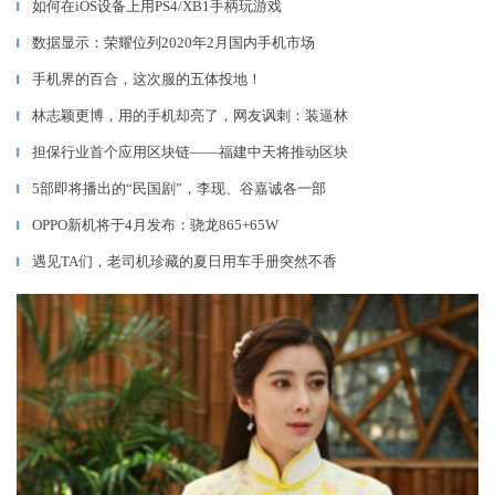
如何在iOS设备上用PS4/XB1手柄玩游戏
▎
数据显示：荣耀位列2020年2月国内手机市场
▎
手机界的百合，这次服的五体投地！
▎
林志颖更博，用的手机却亮了，网友讽刺：装逼林
▎
担保行业首个应用区块链——福建中天将推动区块
▎
5部即将播出的“民国剧”，李现、谷嘉诚各一部
▎
OPPO新机将于4月发布：骁龙865+65W
▎
遇见TA们，老司机珍藏的夏日用车手册突然不香
▎