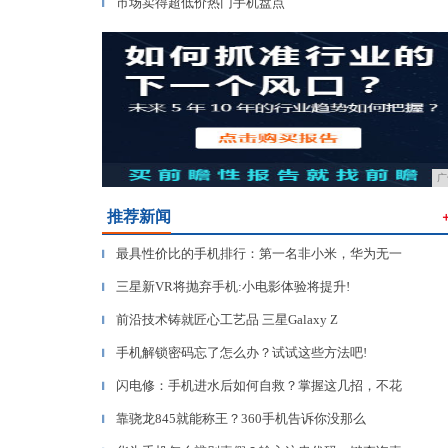
市场卖得超低价热门手机盘点
▎
广
推荐新闻
最具性价比的手机排行：第一名非小米，华为无一
▎
三星新VR将抛弃手机:小电影体验将提升!
▎
前沿技术铸就匠心工艺品 三星Galaxy Z
▎
手机解锁密码忘了怎么办？试试这些方法吧!
▎
闪电修：手机进水后如何自救？掌握这几招，不花
▎
靠骁龙845就能称王？360手机告诉你没那么
▎