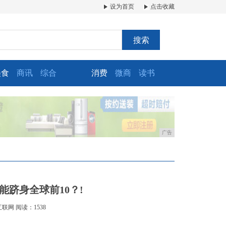
设为首页
点击收藏
搜索
美食
商讯
综合
消费
微商
读书
广告
跻身全球前10？!
互联网
阅读：1538