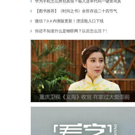
华为手机怎么辨别真假？输入这串代码一键查询真
▎
【图书推荐】《时间之书》余世存说二十四节气
▎
微信 7.0.4 内测版更新！漂流瓶入口下线
▎
你还不知道什么是物联网？以后怎么活？!
▎