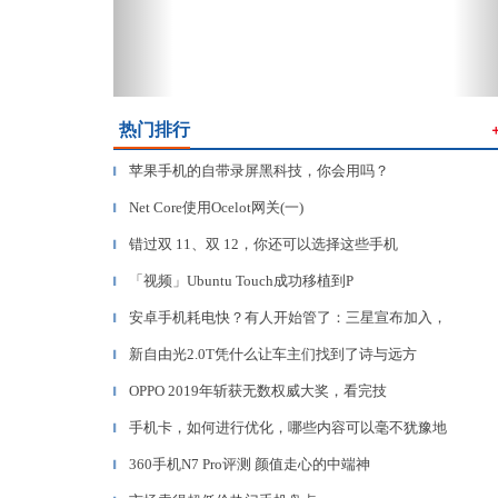
热门排行
苹果手机的自带录屏黑科技，你会用吗？
▎
Net Core使用Ocelot网关(一)
▎
错过双 11、双 12，你还可以选择这些手机
▎
「视频」Ubuntu Touch成功移植到P
▎
安卓手机耗电快？有人开始管了：三星宣布加入，
▎
新自由光2.0T凭什么让车主们找到了诗与远方
▎
OPPO 2019年斩获无数权威大奖，看完技
▎
手机卡，如何进行优化，哪些内容可以毫不犹豫地
▎
360手机N7 Pro评测 颜值走心的中端神
▎