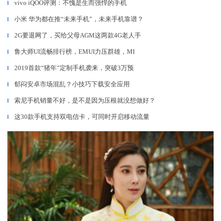
vivo iQOO评测：不愧是生而强悍的手机
▎
小米 华为都在推“未来手机”，未来手机靠谱？
▎
2G要退网了，买给父母AGM这两款4G老人手
▎
鲁大师UI流畅排行榜，EMUI力压群雄，MI
▎
2019首款“猪年”定制手机袭来，突破3万预
▎
郁闷安卓市场混乱？小技巧下载安全应用
▎
索尼手机销量不好，是不是因为压根就没想做好？
▎
这30款手机支持双电信卡，可同时开启移动流量
▎