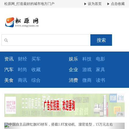
松原网_打造最好的城市地方门户
设为首页
点击收藏
搜索
资讯
财经
买车
娱乐
科技
电影
汽车
时尚
收藏
企业
游戏
家具
美食
商讯
综合
消费
微商
读书
广告
Previous
Next