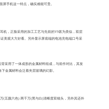
全面屏手机这一特点，确实难能可贵。
其耳机，正脸采用的加工工艺与先前的V9甚为类似，双层
保证美观大方好看。另外显示屏底端的电池充电端口号采
另外后背采用了一体成形的金属材料组成，与前作对比，其发
角下金属材料会泛着夹层玻璃的幻影。
万(五颜六色) 两千万(黑与白)清晰度双镜头，另外其还外