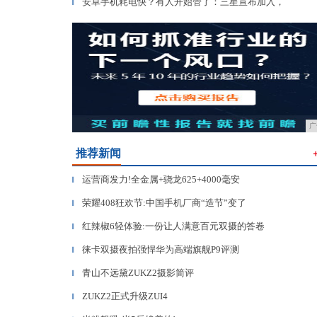
安卓手机耗电快？有人开始管了：三星宣布加入，
▎
广
推荐新闻
运营商发力!全金属+骁龙625+4000毫安
▎
荣耀408狂欢节:中国手机厂商“造节”变了
▎
红辣椒6轻体验:一份让人满意百元双摄的答卷
▎
徕卡双摄夜拍强悍华为高端旗舰P9评测
▎
青山不远黛ZUKZ2摄影简评
▎
ZUKZ2正式升级ZUI4
▎