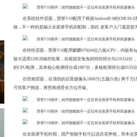
在系统软件层面，荣誉V10配用了根据Android8.0的EMU
格，不一样的是融入全面屏手机的配制，因此 老客户入门還是较
在特性层面，荣誉V10配用麒麟970(64位八核)CPU，内嵌有4
较大适用128GB储存拓展，在根据安兔兔的特性得分为210324分，根
的CPU检测，其单核心检测得分成1887分，多核检测得分成6535
在照相层面，在强劲的后置摄像头1600万(五颜六色) 两千
可供客户挑选，将照相感受全方位升級。
在全面屏手机时期，国产智能手机可以说百花争艳，而本次荣