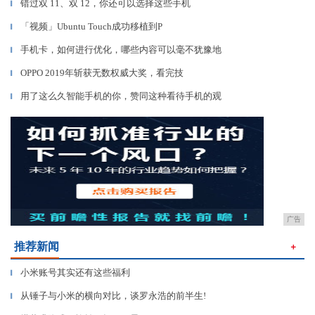
错过双 11、双 12，你还可以选择这些手机
▎
「视频」Ubuntu Touch成功移植到P
▎
手机卡，如何进行优化，哪些内容可以毫不犹豫地
▎
OPPO 2019年斩获无数权威大奖，看完技
▎
用了这么久智能手机的你，赞同这种看待手机的观
▎
广告
推荐新闻
＋
小米账号其实还有这些福利
▎
从锤子与小米的横向对比，谈罗永浩的前半生!
▎