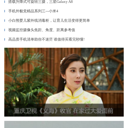
搭载升降式可旋转三摄，三星Galaxy A8
▎
手机外貌党精品系列三---小米4
▎
小白熊婴儿紫外线消毒柜，让育儿生活变得更简单
▎
视频监控摄像头焦距、角度、距离参考值
▎
高品质手机清单助你不迷茫 谁值得买看完秒懂!
▎