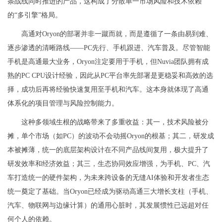
条战线同时推进的产品，这构成了分散单一市场风险和技术依赖
的“多引擎”格局。
高通对Oryon的部署并非一蹴而就，而是遵循了一条由易到难、
逐步渗透的清晰路线——PC先行、手机跟进、汽车普及。尽管智能
手机是高通最大业务，Oryon注定要用于手机，但Nuvia团队拥有成
熟的PC CPU设计经验，因此从PC平台率先部署是更稳妥和高效的选
择，成功后再将经验快速复用至手机和汽车。这本身就体现了高通
体系化的项目管理与风险控制能力。
这种多领域生根的战略带来了多重收益：其一，技术风险被分
摊，单个市场（如PC）的波动不会动摇Oryon的根基；其二，研发成
本被摊薄，统一的底层架构设计在不同产品线间复用，极大提升了
研发效率和经济效益；其三，生态协同效应增强，为手机、PC、汽
车打造统一的硬件架构，为未来跨设备的无缝AI体验和开发者生态
统一奠定了基础。当Oryon已经成为驱动高通三大增长支柱（手机、
汽车、物联网与边缘计算）的通用心脏时，其发展惯性已远超对任
何个人的依赖。