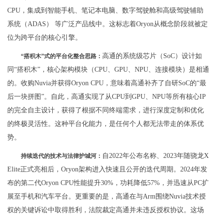
CPU，集成到智能手机、笔记本电脑、数字驾驶舱和高级驾驶辅助
系统（ADAS） 等广泛产品线中。这标志着Oryon从概念阶段就被定
位为跨平台的核心引擎。
高通的系统级芯片（SoC）设计如
“搭积木”式的平台化整合思路：
同“搭积木”，核心架构模块（CPU、GPU、NPU、连接模块）是相通
的。收购Nuvia并获得Oryon CPU，意味着高通补齐了自研SoC的“最
后一块拼图”。自此，高通实现了从CPU到GPU、NPU等所有核心IP
的完全自主设计，获得了根据不同终端需求，进行深度定制和优化
的终极灵活性。这种平台化能力，是任何个人都无法带走的体系优
势。
自2022年公布名称、2023年随骁龙X
持续迭代的技术与法律护城河：
Elite正式亮相后，Oryon架构进入快速且公开的迭代周期。2024年发
布的第二代Oryon CPU性能提升30%，功耗降低57%，并迅速从PC扩
展至手机和汽车平台。更重要的是，高通在与Arm围绕Nuvia技术授
权的关键诉讼中取得胜利，法院裁定高通并未违反授权协议。这场