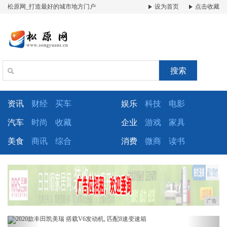
松原网_打造最好的城市地方门户
设为首页
点击收藏
搜索
资讯
财经
买车
娱乐
科技
电影
汽车
时尚
收藏
企业
游戏
家具
美食
商讯
综合
消费
微商
读书
广告
Previous
Next