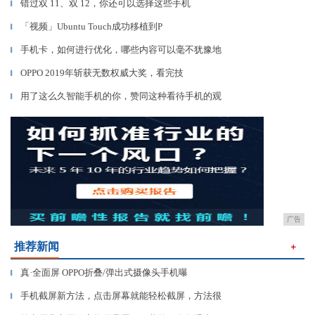
错过双 11、双 12，你还可以选择这些手机
▎
「视频」Ubuntu Touch成功移植到P
▎
手机卡，如何进行优化，哪些内容可以毫不犹豫地
▎
OPPO 2019年斩获无数权威大奖，看完技
▎
用了这么久智能手机的你，赞同这种看待手机的观
▎
广告
推荐新闻
＋
真·全面屏 OPPO折叠/弹出式摄像头手机曝
▎
手机截屏新方法，点击屏幕就能轻松截屏，方法很
▎