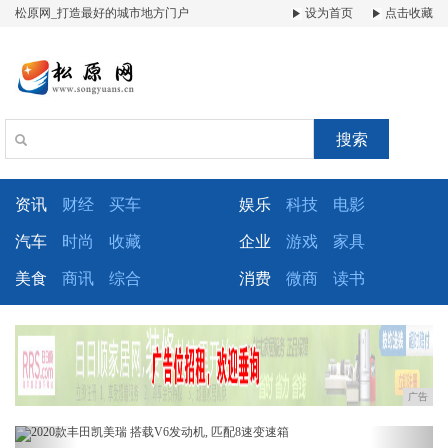
松原网_打造最好的城市地方门户
设为首页
点击收藏
搜索
资讯
财经
买车
娱乐
科技
电影
汽车
时尚
收藏
企业
游戏
家具
美食
商讯
综合
消费
微商
读书
广告
Previous
Next