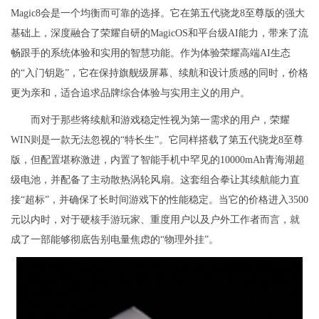
Magic8会是一个均衡而可靠的选择。它在第五代骁龙8至尊版的强大
基础上，深度融合了荣耀自研的MagicOS和平台级AI能力，带来了流
畅跟手的系统体验和实用的智慧功能。作为体验荣耀高端AI生态
的“入门钥匙”，它在保持旗舰级屏幕、续航和设计质感的同时，价格
更为亲和，适合追求品牌综合体验与实用主义的用户。
而对于那些将续航和游戏稳定性视为第一需求的用户，荣耀
WIN则是一款无法忽视的“特长生”。它同样搭载了第五代骁龙8至尊
版，但配置堪称激进，内置了智能手机中罕见的10000mAh青海湖超
级电池，并配备了主动散热涡轮风扇。这套组合拳让其续航能力直
接“超标”，并确保了长时间游戏下的性能稳定。当它的价格进入3500
元以内时，对于硬核手游玩家、重度用户以及户外工作者而言，就
成了一部能够彻底告别电量焦虑的“物理外挂”。