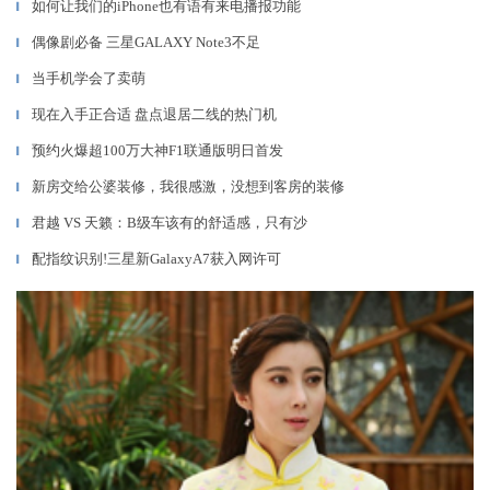
如何让我们的iPhone也有语有来电播报功能
▎
偶像剧必备 三星GALAXY Note3不足
▎
当手机学会了卖萌
▎
现在入手正合适 盘点退居二线的热门机
▎
预约火爆超100万大神F1联通版明日首发
▎
新房交给公婆装修，我很感激，没想到客房的装修
▎
君越 VS 天籁：B级车该有的舒适感，只有沙
▎
配指纹识别!三星新GalaxyA7获入网许可
▎