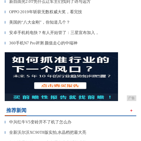
新自由光2.0T凭什么让车主们找到了诗与远方
▎
OPPO 2019年斩获无数权威大奖，看完技
▎
美国的“八大金刚”，你知道几个？
▎
安卓手机耗电快？有人开始管了：三星宣布加入，
▎
360手机N7 Pro评测 颜值走心的中端神
▎
广告
推荐新闻
＋
中兴红牛V5变砖开不了机了怎么办
▎
全新沃尔沃XC90T8版实拍,水晶档把最大亮
▎