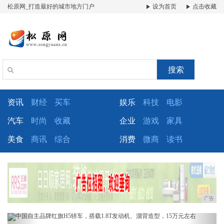
松原网_打造最好的城市地方门户
设为首页
点击收藏
搜索
资讯
财经
买车
娱乐
科技
电影
汽车
时尚
收藏
企业
游戏
家具
美食
商讯
综合
消费
微商
读书
广告
Previous
Next