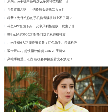
原来vivo手机中还有这么多黑科技功能，vi
▎
斗鱼直播APP——切换镜头聚焦写入文件
▎
科普：为什么你的手机信号满格却上不了网？
▎
斗鱼APP全面下架，安卓只剩极速版，发生了什
▎
888元起步5000封顶 热门双卡双待机推荐
▎
小米手机6大功能春节必备：红包助手、亲戚称呼
▎
双卡双4G，超快指纹解锁-ZUK Z1手机体
▎
朵唯手机重出江湖 新机各种撞脸看完不淡定！
▎