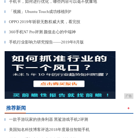
手机卡，如何进行优化，哪些内容可以毫不犹豫地
▎
「视频」Ubuntu Touch成功移植到P
▎
OPPO 2019年斩获无数权威大奖，看完技
▎
360手机N7 Pro评测 颜值走心的中端神
▎
手机行业影响力研究报告——2019年8月版
▎
广告
推荐新闻
＋
一款手游玩家的傍身利器 黑鲨游戏手机2评测
▎
美国知名科技博客评选2018年度最佳智能手机
▎