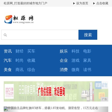
松原网_打造最好的城市地方门户
设为首页
点击收藏
搜索
资讯
财经
买车
娱乐
科技
电影
汽车
时尚
收藏
企业
游戏
家具
美食
商讯
综合
消费
微商
读书
广告
Previous
Next