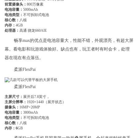
前置摄像头：
800万像素
电池容量：
5000mAh
电池类型：
不可拆卸式电池
核心数：
八核
内存：
4GB
处理器：
高通 骁龙660AIE
畅享max的优点是电池容量大，性能不错，外观漂亮，有超大屏
幕。看电影和玩游戏体验好。缺点也有，玩王者时有时会卡，处理
器在现在有点落伍。
柔派FlexPai
柔派FlexPai
主屏尺寸：
展开后7.8英寸，
主屏分辨率：
1920×1440（展开状态）
摄像头：
16MP+20MP
电池容量：
3800mAh
电池类型：
不可拆卸式电池
核心数：
八核
内存：6
GB