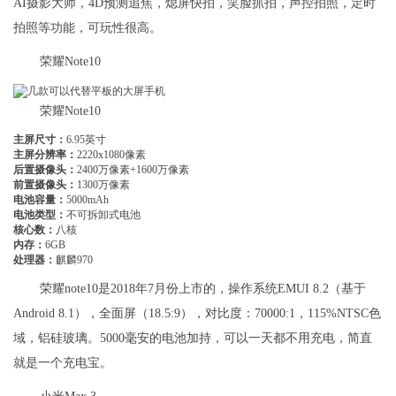
AI摄影大师，4D预测追焦，熄屏快拍，笑脸抓拍，声控拍照，定时
拍照等功能，可玩性很高。
荣耀Note10
荣耀Note10
主屏尺寸：
6.95英寸
主屏分辨率：
2220x1080像素
后置摄像头：
2400万像素+1600万像素
前置摄像头：
1300万像素
电池容量：
5000mAh
电池类型：
不可拆卸式电池
核心数：
八核
内存：
6GB
处理器：
麒麟970
荣耀note10是2018年7月份上市的，操作系统EMUI 8.2（基于
Android 8.1），全面屏（18.5:9），对比度：70000:1，115%NTSC色
域，铝硅玻璃。5000毫安的电池加持，可以一天都不用充电，简直
就是一个充电宝。