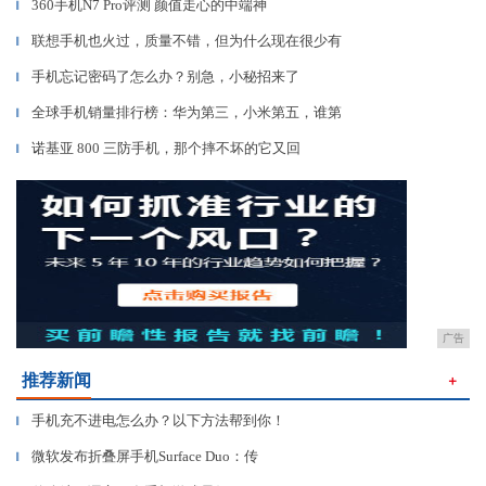
360手机N7 Pro评测 颜值走心的中端神
▎
联想手机也火过，质量不错，但为什么现在很少有
▎
手机忘记密码了怎么办？别急，小秘招来了
▎
全球手机销量排行榜：华为第三，小米第五，谁第
▎
诺基亚 800 三防手机，那个摔不坏的它又回
▎
广告
推荐新闻
＋
手机充不进电怎么办？以下方法帮到你！
▎
微软发布折叠屏手机Surface Duo：传
▎