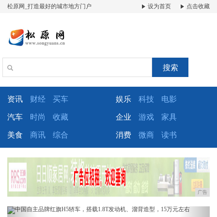
松原网_打造最好的城市地方门户
设为首页
点击收藏
搜索
资讯
财经
买车
娱乐
科技
电影
汽车
时尚
收藏
企业
游戏
家具
美食
商讯
综合
消费
微商
读书
广告
Previous
Next