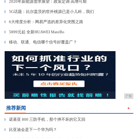
2020年新能源需求展望：政策定调 高增可期
▎
5G话题：比尔盖茨的世外桃源已是小儿科，我们
▎
6大维度分析：网易严选的差异化突围之路
▎
5899元起 全新HUAWEI MateBo
▎
移动、联通、电信哪个信号好覆盖广？
▎
广告
推荐新闻
＋
诺基亚 800 三防手机，那个摔不坏的它又回
▎
比亚迪会是下一个华为吗？
▎