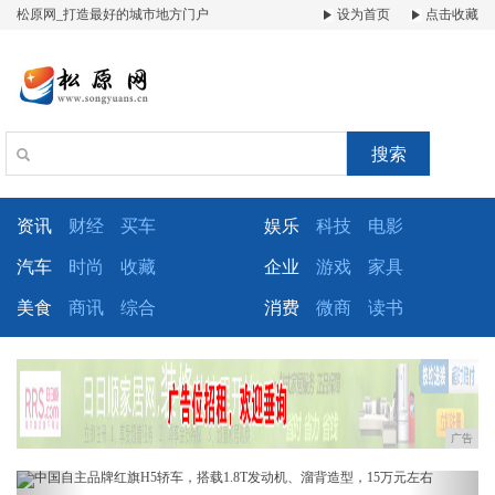
松原网_打造最好的城市地方门户
设为首页
点击收藏
搜索
资讯
财经
买车
娱乐
科技
电影
汽车
时尚
收藏
企业
游戏
家具
美食
商讯
综合
消费
微商
读书
广告
Previous
Next