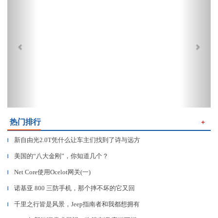
热门排行
＋
新自由光2.0T凭什么让车主们找到了诗与远方
▎
美国的“八大金刚”，你知道几个？
▎
Net Core使用Ocelot网关(一)
▎
诺基亚 800 三防手机，那个摔不坏的它又回
▎
千里之行皆是风景，Jeep指南者和我都想拥有
▎