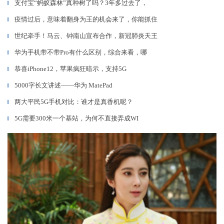
支付宝“蚂蚁森林”真种树了吗？3年多过去了，
▎
疫情过后，意味着翻身为王的机会来了，你能抓住
▎
世纪牵手！马云、钟南山宣布合作，新冠肺炎天王
▎
华为手机带不带Pro有什么区别，综合来看，哪
▎
恭喜iPhone12，苹果疯狂暗示，支持5G
▎
5000字长文讲述——华为 MatePad
▎
两大平民5G手机对比：谁才是真香机呢？
▎
5G需要300米一个基站，为何不直接弄成WI
▎