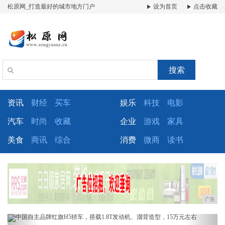
松原网_打造最好的城市地方门户
设为首页
点击收藏
搜索
资讯
财经
买车
娱乐
科技
电影
汽车
时尚
收藏
企业
游戏
家具
美食
商讯
综合
消费
微商
读书
广告
Previous
Next