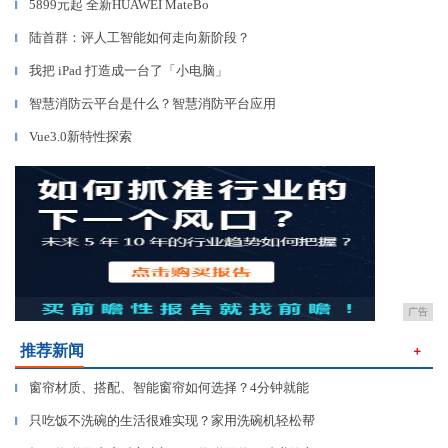
5899元起 全新HUAWEI MateBo
▎
陆首群：评人工智能如何走向新阶段？
▎
我把 iPad 打造成一台了「小电脑」
▎
智慧消防云平台是什么？智慧消防平台应用
▎
Vue3.0新特性探索
▎
广告
推荐新闻
＋
窗帘材质、搭配、智能窗帘如何选择？4分钟就能
▎
只吃饭不洗碗的生活很难实现？家用洗碗机轻松帮
▎