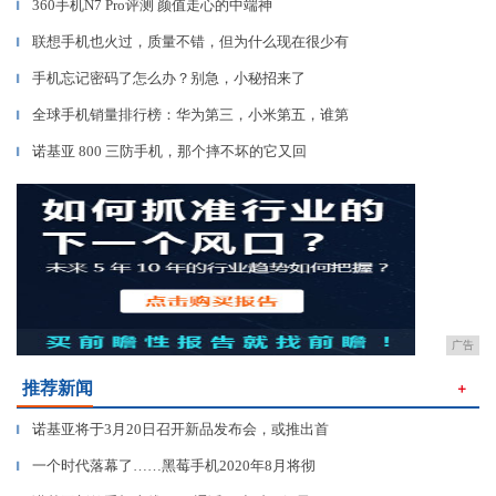
360手机N7 Pro评测 颜值走心的中端神
▎
联想手机也火过，质量不错，但为什么现在很少有
▎
手机忘记密码了怎么办？别急，小秘招来了
▎
全球手机销量排行榜：华为第三，小米第五，谁第
▎
诺基亚 800 三防手机，那个摔不坏的它又回
▎
广告
推荐新闻
＋
诺基亚将于3月20日召开新品发布会，或推出首
▎
一个时代落幕了……黑莓手机2020年8月将彻
▎