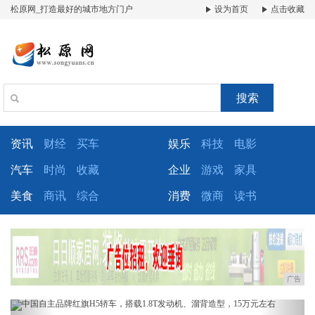
松原网_打造最好的城市地方门户
设为首页
点击收藏
搜索
资讯
财经
买车
娱乐
科技
电影
汽车
时尚
收藏
企业
游戏
家具
美食
商讯
综合
消费
微商
读书
广告
Previous
Next