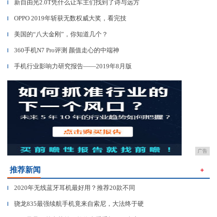
新自由光2.0T凭什么让车主们找到了诗与远方
▎
OPPO 2019年斩获无数权威大奖，看完技
▎
美国的“八大金刚”，你知道几个？
▎
360手机N7 Pro评测 颜值走心的中端神
▎
手机行业影响力研究报告——2019年8月版
▎
广告
推荐新闻
＋
2020年无线蓝牙耳机最好用？推荐20款不同
▎
骁龙835最强续航手机竟来自索尼，大法终于硬
▎