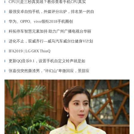
CPU只是三秒真英雄？教你查看手机CPU真实
▎
最强安卓自拍手机，外媒评分出炉，排名第一的自
▎
华为、OPPO、vivo领衔2018手机圈创
▎
科拓停车智慧元素加持 助力广州广播电视台华丽
▎
进化不止，双威齐行—威马汽车威尔仕健身V计划
▎
IFA2019 | LG G8X ThinQ
▎
更新QQ音乐9.1，设置手机自定义铃声就是如
▎
张嘉倪突然撕渣男，"许幻山"卑微回应，景甜应
▎