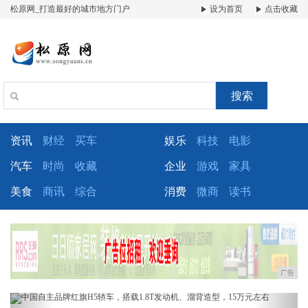
松原网_打造最好的城市地方门户
设为首页
点击收藏
搜索
资讯
财经
买车
娱乐
科技
电影
汽车
时尚
收藏
企业
游戏
家具
美食
商讯
综合
消费
微商
读书
广告
Previous
Next