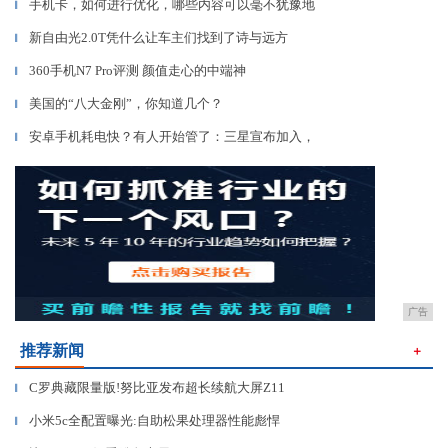
手机卡，如何进行优化，哪些内容可以毫不犹豫地
▎
新自由光2.0T凭什么让车主们找到了诗与远方
▎
360手机N7 Pro评测 颜值走心的中端神
▎
美国的“八大金刚”，你知道几个？
▎
安卓手机耗电快？有人开始管了：三星宣布加入，
▎
广告
推荐新闻
＋
C罗典藏限量版!努比亚发布超长续航大屏Z11
▎
小米5c全配置曝光:自助松果处理器性能彪悍
▎