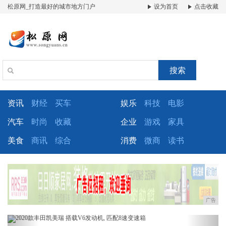
松原网_打造最好的城市地方门户
设为首页
点击收藏
搜索
资讯
财经
买车
娱乐
科技
电影
汽车
时尚
收藏
企业
游戏
家具
美食
商讯
综合
消费
微商
读书
广告
Previous
Next