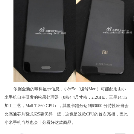
依据全新的曝料显示信息，小米5c（编号Meri）可能配用由小
米手机自主研发的松果处理器（8核4 4尺寸核，2.2GHz，三星14nm
加工工艺，Mali T-860 GPU），其显卡跑分达到63000 分特性应当会
比高通芯片骁龙625要优异一些，这也是这款CPU的首次亮相，因此
小米手机当然也会十分看好这款商品。