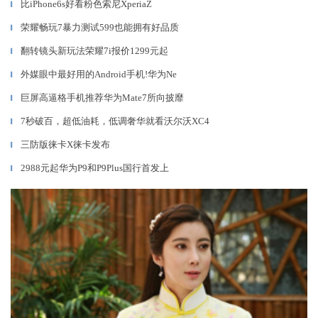
比iPhone6s好看粉色索尼XperiaZ
▎
荣耀畅玩7暴力测试599也能拥有好品质
▎
翻转镜头新玩法荣耀7i报价1299元起
▎
外媒眼中最好用的Android手机!华为Ne
▎
巨屏高逼格手机推荐华为Mate7所向披靡
▎
7秒破百，超低油耗，低调奢华就看沃尔沃XC4
▎
三防版徕卡X徕卡发布
▎
2988元起华为P9和P9Plus国行首发上
▎