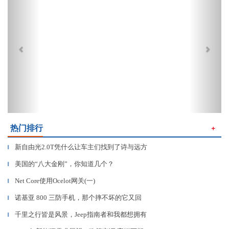
热门排行
＋
新自由光2.0T凭什么让车主们找到了诗与远方
▎
美国的“八大金刚”，你知道几个？
▎
Net Core使用Ocelot网关(一)
▎
诺基亚 800 三防手机，那个摔不坏的它又回
▎
千里之行皆是风景，Jeep指南者和我都想拥有
▎