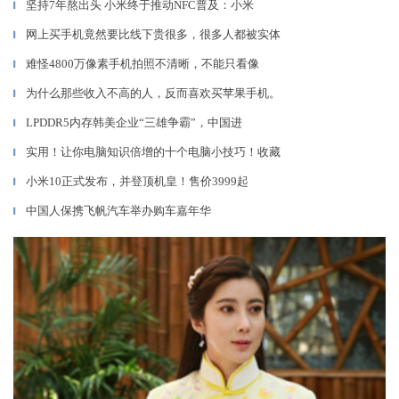
坚持7年熬出头 小米终于推动NFC普及：小米
▎
网上买手机竟然要比线下贵很多，很多人都被实体
▎
难怪4800万像素手机拍照不清晰，不能只看像
▎
为什么那些收入不高的人，反而喜欢买苹果手机。
▎
LPDDR5内存韩美企业“三雄争霸”，中国进
▎
实用！让你电脑知识倍增的十个电脑小技巧！收藏
▎
小米10正式发布，并登顶机皇！售价3999起
▎
中国人保携飞帆汽车举办购车嘉年华
▎