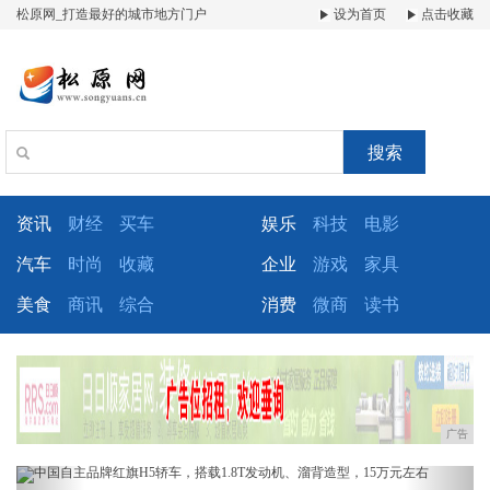
松原网_打造最好的城市地方门户
设为首页
点击收藏
搜索
资讯
财经
买车
娱乐
科技
电影
汽车
时尚
收藏
企业
游戏
家具
美食
商讯
综合
消费
微商
读书
广告
Previous
Next