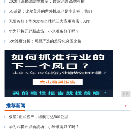
2020年新能源需求展望：政策定调 高增可期
▎
5G话题：比尔盖茨的世外桃源已是小儿科，我们
▎
无惧谷歌！华为发布全球第三大应用商店，APP
▎
华为即将开辟新战场，小米准备好了吗？
▎
6大维度分析：网易严选的差异化突围之路
▎
广告
推荐新闻
＋
极星2正式投产，续航可达500公里
▎
华为即将开辟新战场，小米准备好了吗？
▎