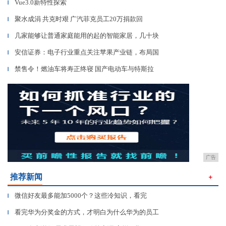
Vue3.0新特性探索
▎
聚水成涓 共克时艰 广汽菲克员工20万捐款回
▎
几家能够让普通家庭能用的起的智能家居，几十块
▎
安信证券：电子行业重点关注苹果产业链，布局国
▎
禁售令！燃油车将寿正终寝 国产电动车与特斯拉
▎
广告
推荐新闻
＋
微信好友最多能加5000个？这些冷知识，看完
▎
看完华为分奖金的方式，才明白为什么华为的员工
▎