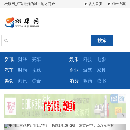
松原网_打造最好的城市地方门户
设为首页
点击收藏
搜索
资讯
财经
买车
娱乐
科技
电影
汽车
时尚
收藏
企业
游戏
家具
美食
商讯
综合
消费
微商
读书
广告
Previous
Next