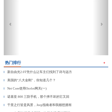
热门排行
＋
新自由光2.0T凭什么让车主们找到了诗与远方
▎
美国的“八大金刚”，你知道几个？
▎
Net Core使用Ocelot网关(一)
▎
诺基亚 800 三防手机，那个摔不坏的它又回
▎
千里之行皆是风景，Jeep指南者和我都想拥有
▎