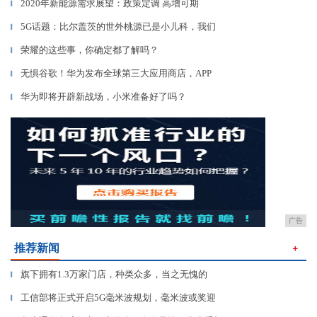
2020年新能源需求展望：政策定调 高增可期
▎
5G话题：比尔盖茨的世外桃源已是小儿科，我们
▎
荣耀的这些事，你确定都了解吗？
▎
无惧谷歌！华为发布全球第三大应用商店，APP
▎
华为即将开辟新战场，小米准备好了吗？
▎
广告
推荐新闻
＋
旗下拥有1.3万家门店，种类众多，当之无愧的
▎
工信部将正式开启5G毫米波规划，毫米波或奖迎
▎