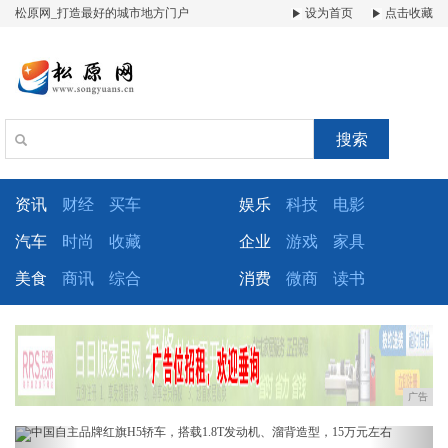
松原网_打造最好的城市地方门户
设为首页
点击收藏
搜索
资讯
财经
买车
娱乐
科技
电影
汽车
时尚
收藏
企业
游戏
家具
美食
商讯
综合
消费
微商
读书
广告
Previous
Next