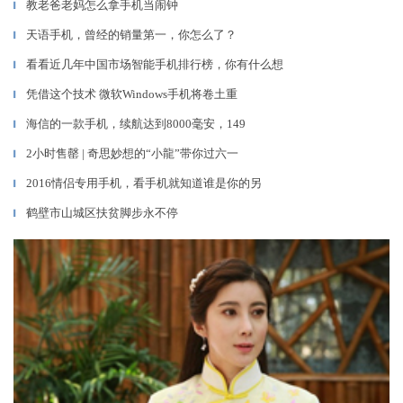
教老爸老妈怎么拿手机当闹钟
▎
天语手机，曾经的销量第一，你怎么了？
▎
看看近几年中国市场智能手机排行榜，你有什么想
▎
凭借这个技术 微软Windows手机将卷土重
▎
海信的一款手机，续航达到8000毫安，149
▎
2小时售罄 | 奇思妙想的“小龍”带你过六一
▎
2016情侣专用手机，看手机就知道谁是你的另
▎
鹤壁市山城区扶贫脚步永不停
▎