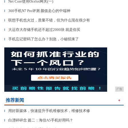
Net Core使用Ocelot网关(一)
▎
360手机N7 Pro评测 颜值走心的中端神
▎
联想手机也火过，质量不错，但为什么现在很少有
▎
大运存大存储手机还不超过2000块 就是你买
▎
手机忘记密码了怎么办？别急，小秘招来了
▎
广告
推荐新闻
＋
用好新媒体，快速提升手机维修技术，维修技术修
▎
白漂碎碎念 篇二：海信A5手机好用吗？
▎