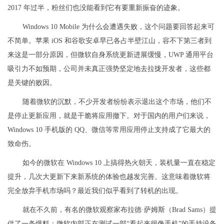
2017 年过半，粉丝们也没能看到它有要重新振奋的迹象。
Windows 10 Mobile 为什么会遭遇失败，这个问题要回答起来可
不简单。苹果 iOS 和谷歌安卓早已各占半壁江山，容不下第三者到
来这是一部分原因，但微软自身系统更新进展缓慢，UWP 通用平台
吸引力不如预期，公司并未真正强势坚定地去拉拢开发者，这些都
是关键的败因。
随着微软的沉默，不少开发者纷纷表示退出这个市场，他们不
是停止更新应用，就是干脆将应用撤下。对于国内的用户们来说，
Windows 10 手机版的 QQ、微信等常用应用停止支持成了它最大的
致命伤。
如今的微软在 Windows 10 上搞得热火朝天，装机量一直在稳定
提升，几次大更新下来新系统的体验也越发完善。这意味着微软将
完全放弃手机市场吗？最近我们似乎看到了转机的出现。
就在不久前，有名的微软观察家布拉德·萨姆斯（Brad Sams）提
供了一条爆料：微软内部正在测试一部“看起来很像手机”的手持设备