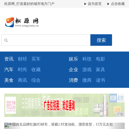
松原网_打造最好的城市地方门户
设为首页
点击收藏
搜索
资讯
财经
买车
娱乐
科技
电影
汽车
时尚
收藏
企业
游戏
家具
美食
商讯
综合
消费
微商
读书
广告
Previous
Next