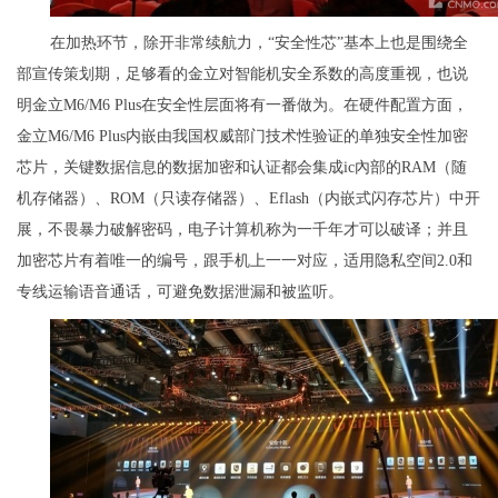
在加热环节，除开非常续航力，“安全性芯”基本上也是围绕全
部宣传策划期，足够看的金立对智能机安全系数的高度重视，也说
明金立M6/M6 Plus在安全性层面将有一番做为。在硬件配置方面，
金立M6/M6 Plus内嵌由我国权威部门技术性验证的单独安全性加密
芯片，关键数据信息的数据加密和认证都会集成ic內部的RAM（随
机存储器）、ROM（只读存储器）、Eflash（内嵌式闪存芯片）中开
展，不畏暴力破解密码，电子计算机称为一千年才可以破译；并且
加密芯片有着唯一的编号，跟手机上一一对应，适用隐私空间2.0和
专线运输语音通话，可避免数据泄漏和被监听。