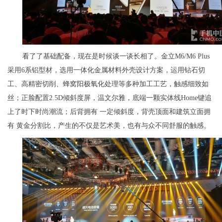
看了了基础配备，现在是时候谈一谈长相了。金立M6/M6 Plus
采用6系铝型材，选用一体化金属材料外壳设计方案，运用钻石切
工、高精密切削、蜂窝阳极氧化处理等多种加工工艺，触感细致如
丝；正脸配置2.5D倾斜度屏，温文尔雅，底端一颗实体线Home键追
上了时下时尚潮流；后背拥有 一定倾斜度，背壳顶面和建筑立面拥
有 黄金分割比，产生的不仅是艺术美，也有与众不同舒服的触感。