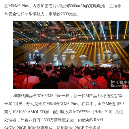
立M6/M6 Plus，内嵌加密芯片和达到5000mAh的充电电池，主推非
常安全性和非常续航力，市场价2699元起。
和前代商品金立M5/M5 Plus一样，新一代M产品系列仍然是“双
子星”组成，分别是金立M6和金立M6 Plus。在其中，金立M6选用5.5
英寸1081080 AMOLED屏，配用联发科MT6755m（Helio P10）八核
处理器，外置八百万 1300万清晰度后摄，内嵌4gB RAM
64GB/128GB ROM储存组成，适用最大128GB T卡拓展。