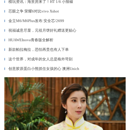
模玩资讯：海景房来了！HT 1/6 小辣椒
▎
芯眼之争 荣耀6对比vivo Xshot
▎
金立M6/M6Plus发布:安全芯/2699
▎
祝福诚意尽显，元祖月饼好礼赠送更贴心
▎
HUAWEInova青春版全解析
▎
新款帕拉梅拉，恐怕再贵也有人下单
▎
这个世界，对成年的女人总是格外苛刻
▎
创意胶原蛋白小熊抓住女孩的心 澳洲Unich
▎