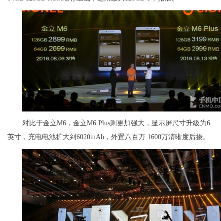
对比于金立M6，金立M6 Plus则更加强大，显示屏尺寸升級为6
英寸，充电电池扩大到6020mAh，外置八百万 1600万清晰度后摄。