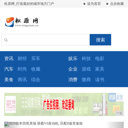
松原网_打造最好的城市地方门户
设为首页
点击收藏
搜索
资讯
财经
买车
娱乐
科技
电影
汽车
时尚
收藏
企业
游戏
家具
美食
商讯
综合
消费
微商
读书
广告
Previous
Next