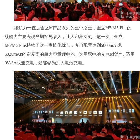
续航力一直是金立M产品系列的重中之重，金立M5/M5 Plus的
续航力主要表现当期罕见敌人，让人印象深刻。这一次，金立
M6/M6 Plus持续了这一家族化优点，各自配置达到5000mAh和
6020mAh的密度高的超大容量锂电池，选用双电池充电ic设计，适用
9V/2A快速充电，还能够为别人电池充电。