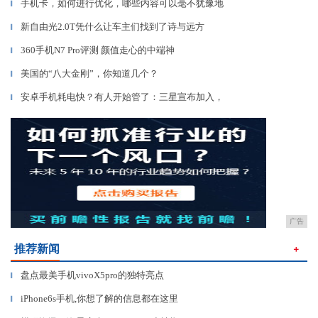
手机卡，如何进行优化，哪些内容可以毫不犹豫地
▎
新自由光2.0T凭什么让车主们找到了诗与远方
▎
360手机N7 Pro评测 颜值走心的中端神
▎
美国的“八大金刚”，你知道几个？
▎
安卓手机耗电快？有人开始管了：三星宣布加入，
▎
广告
推荐新闻
＋
盘点最美手机vivoX5pro的独特亮点
▎
iPhone6s手机,你想了解的信息都在这里
▎