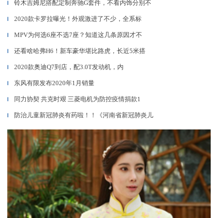
铃木吉姆尼搭配定制奔驰G套件，不看内饰分别不
▎
2020款卡罗拉曝光！外观激进了不少，全系标
▎
MPV为何选6座不选7座？知道这几条原因才不
▎
还看啥哈弗H6！新车豪华堪比路虎，长近5米搭
▎
2020款奥迪Q7到店，配3.0T发动机，内
▎
东风有限发布2020年1月销量
▎
同力协契 共克时艰 三菱电机为防控疫情捐款1
▎
防治儿童新冠肺炎有药啦！！《河南省新冠肺炎儿
▎