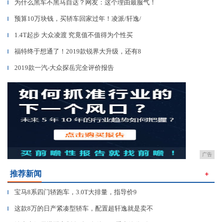
为什么黑车不黑马自达？网友：这个理由最服气！
▎
预算10万块钱，买轿车回家过年！凌派/轩逸/
▎
1.4T起步 大众凌渡 究竟值不值得为个性买
▎
福特终于想通了！2019款锐界大升级，还有8
▎
2019款一汽-大众探岳完全评价报告
▎
广告
推荐新闻
＋
宝马8系四门轿跑车，3.0T大排量，指导价9
▎
这款8万的日产紧凑型轿车，配置超轩逸就是卖不
▎