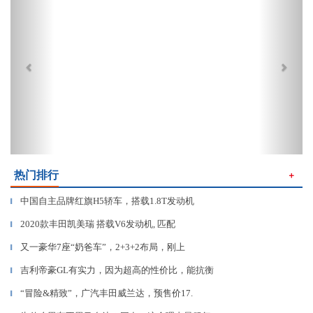
热门排行
＋
中国自主品牌红旗H5轿车，搭载1.8T发动机
▎
2020款丰田凯美瑞 搭载V6发动机, 匹配
▎
又一豪华7座“奶爸车”，2+3+2布局，刚上
▎
吉利帝豪GL有实力，因为超高的性价比，能抗衡
▎
“冒险&精致”，广汽丰田威兰达，预售价17.
▎