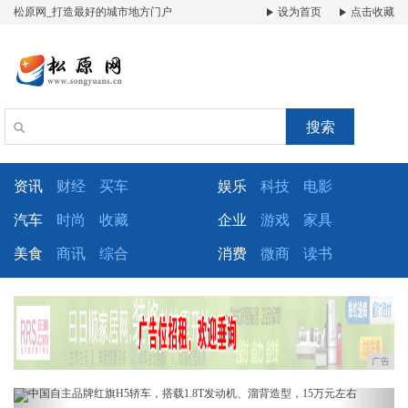
松原网_打造最好的城市地方门户
设为首页
点击收藏
搜索
资讯
财经
买车
娱乐
科技
电影
汽车
时尚
收藏
企业
游戏
家具
美食
商讯
综合
消费
微商
读书
广告
Previous
Next