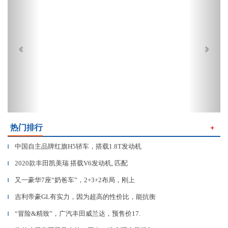
热门排行
＋
中国自主品牌红旗H5轿车，搭载1.8T发动机
▎
2020款丰田凯美瑞 搭载V6发动机, 匹配
▎
又一豪华7座“奶爸车”，2+3+2布局，刚上
▎
吉利帝豪GL有实力，因为超高的性价比，能抗衡
▎
“冒险&精致”，广汽丰田威兰达，预售价17.
▎