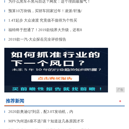
为什么黑车不黑马自达？网友：这个理由最服气！
▎
预算10万块钱，买轿车回家过年！凌派/轩逸/
▎
1.4T起步 大众凌渡 究竟值不值得为个性买
▎
福特终于想通了！2019款锐界大升级，还有8
▎
2019款一汽-大众探岳完全评价报告
▎
广告
推荐新闻
＋
2020款奥迪Q7到店，配3.0T发动机，内
▎
MPV为何选6座不选7座？知道这几条原因才不
▎