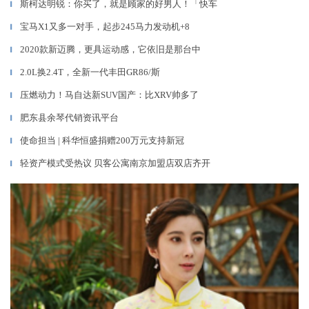
斯柯达明锐：你买了，就是顾家的好男人！「快车
▎
宝马X1又多一对手，起步245马力发动机+8
▎
2020款新迈腾，更具运动感，它依旧是那台中
▎
2.0L换2.4T，全新一代丰田GR86/斯
▎
压燃动力！马自达新SUV国产：比XRV帅多了
▎
肥东县余琴代销资讯平台
▎
使命担当 | 科华恒盛捐赠200万元支持新冠
▎
轻资产模式受热议 贝客公寓南京加盟店双店齐开
▎