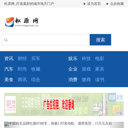
松原网_打造最好的城市地方门户
设为首页
点击收藏
搜索
资讯
财经
买车
娱乐
科技
电影
汽车
时尚
收藏
企业
游戏
家具
美食
商讯
综合
消费
微商
读书
广告
Previous
Next