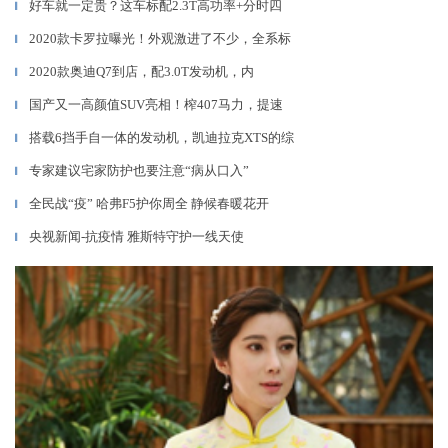
好车就一定贵？这车标配2.3T高功率+分时四
▎
2020款卡罗拉曝光！外观激进了不少，全系标
▎
2020款奥迪Q7到店，配3.0T发动机，内
▎
国产又一高颜值SUV亮相！榨407马力，提速
▎
搭载6挡手自一体的发动机，凯迪拉克XTS的综
▎
专家建议宅家防护也要注意“病从口入”
▎
全民战“疫” 哈弗F5护你周全 静候春暖花开
▎
央视新闻-抗疫情 雅斯特守护一线天使
▎