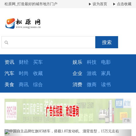
松原网_打造最好的城市地方门户
设为首页
点击收藏
搜索
资讯
财经
买车
娱乐
科技
电影
汽车
时尚
收藏
企业
游戏
家具
美食
商讯
综合
消费
微商
读书
广告
Previous
Next