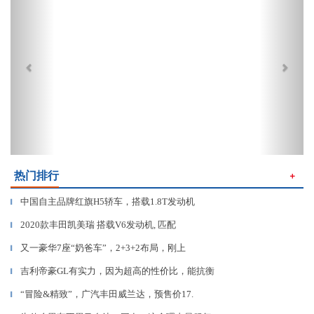
热门排行
＋
中国自主品牌红旗H5轿车，搭载1.8T发动机
▎
2020款丰田凯美瑞 搭载V6发动机, 匹配
▎
又一豪华7座“奶爸车”，2+3+2布局，刚上
▎
吉利帝豪GL有实力，因为超高的性价比，能抗衡
▎
“冒险&精致”，广汽丰田威兰达，预售价17.
▎