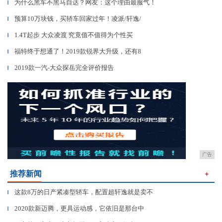
为什么黑车不黑马自达？网友：这个理由最服气！
▎
预算10万块钱，买轿车回家过年！凌派/轩逸/
▎
1.4T起步 大众凌渡 究竟值不值得为个性买
▎
福特终于想通了！2019款锐界大升级，还有8
▎
2019款一汽-大众探岳完全评价报告
▎
广告
推荐新闻
＋
这款8万的日产紧凑型轿车，配置超轩逸就是卖不
▎
2020款新迈腾，更具运动感，它依旧是那台中
▎